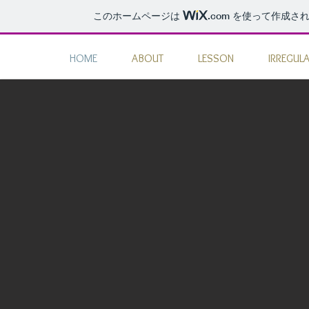
このホームページは
.com
を使って作成され
HOME
ABOUT
LESSON
IRREGU