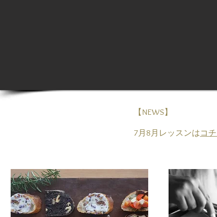
【NEWS】
​7月8月レッスンは
コチ